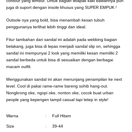
contour yang lembut. Untuk bagian telapak kaki bawahnya pun
juga di suport dengan insole khusus yang SUPER EMPUK !
Outsole nya yang bold, bisa menambah kesan tubuh
penggunanya terlihat lebih tinggi dan ideal.
Fitur tambahan dari sandal ini adalah pada webbing bagian
belakang, juga bisa di lepas menjadi sandal slip on, sehingga
sandal ini mempunyai 2 look yang memiliki kesan memiliki 2
sandal berbeda untuk bisa di sesuaikan dengan berbagai
macam outfit.
Menggunakan sandal ini akan menunjang penampilan ke next
level. Cool di pakai rame-rame bareng sohib hang-out.
Nongkrong oke, ngopi oke, nonton oke, cocok buat urban
people yang kepengen tampil casual tapi tetep in style!
Warna
:
Full Hitam
Size
:
39-44