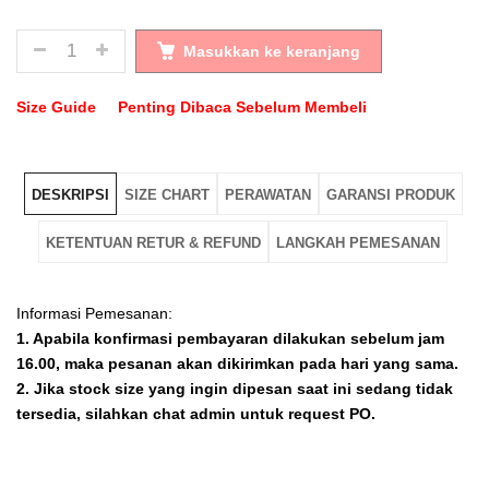
JUMLAH
Masukkan ke keranjang
Size Guide
Penting Dibaca Sebelum Membeli
DESKRIPSI
SIZE CHART
PERAWATAN
GARANSI PRODUK
KETENTUAN RETUR & REFUND
LANGKAH PEMESANAN
Informasi Pemesanan:
1. Apabila konfirmasi pembayaran dilakukan sebelum jam
16.00, maka pesanan akan dikirimkan pada hari yang sama.
2. Jika stock size yang ingin dipesan saat ini sedang tidak
tersedia, silahkan chat admin untuk request PO.
SIZE CHART
PERAWATAN
GARANSI PRODUK
KETENTUAN RETUR & REFUND
Klik foto produk yang akan di order dan tentukan size