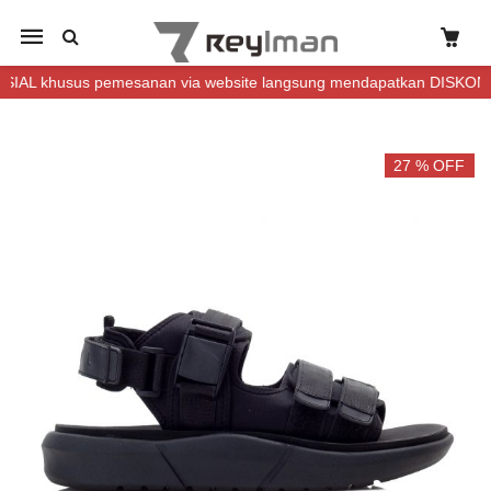
Mobile
navigation
khusus pemesanan via website langsung mendapatkan DISKON (Lebih
Skip to content
27 % OFF