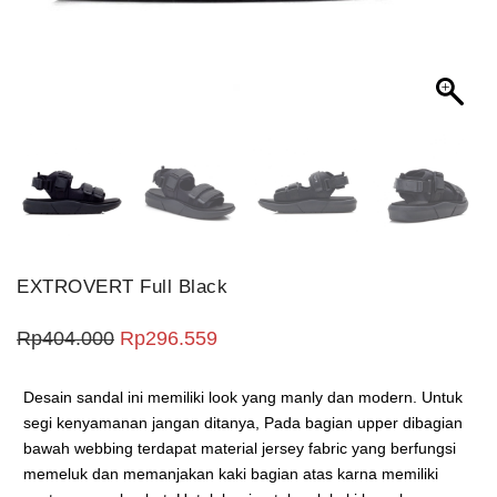
EXTROVERT Full Black
Harga aslinya adalah: Rp404.000.
Harga saat ini adalah: Rp296.5
Rp
404.000
Rp
296.559
Desain sandal ini memiliki look yang manly dan modern. Untuk
segi kenyamanan jangan ditanya, Pada bagian upper dibagian
bawah webbing terdapat material jersey fabric yang berfungsi
memeluk dan memanjakan kaki bagian atas karna memiliki