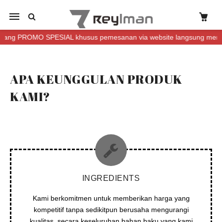
Mobile
navigation
 PROMO SPESIAL khusus pemesanan via website langsung mendapatk
Skip to content
APA KEUNGGULAN PRODUK
KAMI?
INGREDIENTS
Kami berkomitmen untuk memberikan harga yang
kompetitif tanpa sedikitpun berusaha mengurangi
kualitas, secara keseluruhan bahan baku yang kami