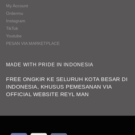
My Account
Ordermu
Instagram
TikTok
Youtube
PESAN VIA MARKETPLACE
MADE WITH PRIDE IN INDONESIA
FREE ONGKIR KE SELURUH KOTA BESAR DI
INDONESIA, KHUSUS PEMESANAN VIA
OFFICIAL WEBSITE REYL MAN