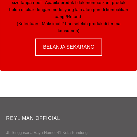
size tanpa ribet. Apabila produk tidak memuaskan, produk
boleh ditukar dengan model yang lain atau pun di kembalikan
uang /Refund.
(Ketentuan : Maksimal 2 hari setelah produk di terima
konsumen)
BELANJA SEKARANG
REYL MAN OFFICIAL
Jl. Singgasana Raya Nomor 41 Kota Bandung