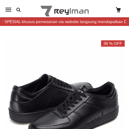
Mobile
navigation
SIAL khusus pemesanan via website langsung mendapatkan DISKON (
Skip to content
38 % OFF