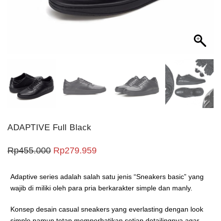
ADAPTIVE Full Black
Harga aslinya adalah: Rp455.000.
Harga saat ini adalah: Rp279.9
Rp
455.000
Rp
279.959
Adaptive series adalah salah satu jenis “Sneakers basic” yang
wajib di miliki oleh para pria berkarakter simple dan manly.
Konsep desain casual sneakers yang everlasting dengan look
simple namun tetap memperhatikan setiap detailingnya agar