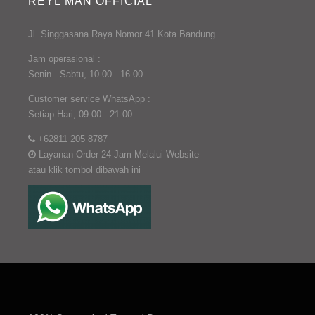
REYL MAN OFFICIAL
Jl. Singgasana Raya Nomor 41 Kota Bandung
Jam operasional :
Senin - Sabtu, 10.00 - 16.00
Customer service WhatsApp :
Setiap Hari, 09.00 - 21.00
+62811 205 8787
Layanan Order 24 Jam Melalui Website
atau klik tombol dibawah ini