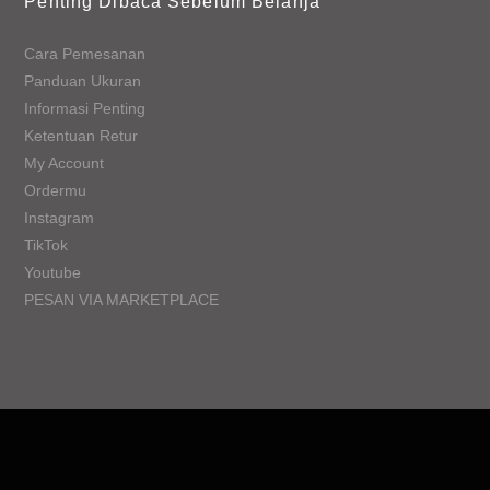
Penting Dibaca Sebelum Belanja
Cara Pemesanan
Panduan Ukuran
Informasi Penting
Ketentuan Retur
My Account
Ordermu
Instagram
TikTok
Youtube
PESAN VIA MARKETPLACE