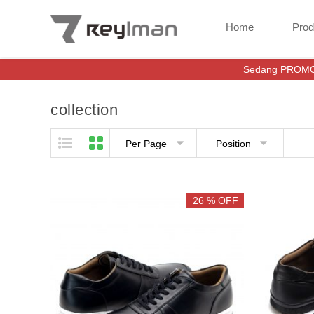
Home
Pro
Sedang PROMO SPESIAL khusu
collection
Skip to content
Per Page
Position
26 % OFF