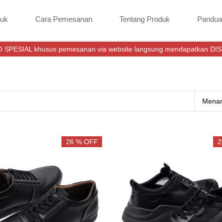
duk
Cara Pemesanan
Tentang Produk
Pandua
s pemesanan via website langsung mendapatkan DISKON (Lebih Hem
Menam
26 % OFF
2