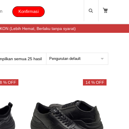
n
Konfirmasi
at, Berlaku tanpa syarat)
pilkan semua 25 hasil
Pengurutan default
8 % OFF
14 % OFF