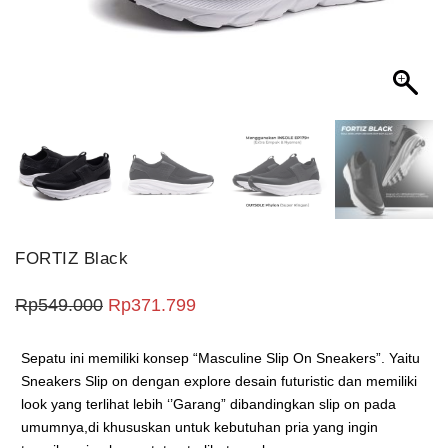
FORTIZ Black
Harga aslinya adalah: Rp549.000.
Harga saat ini adalah: Rp371.7
Rp
549.000
Rp
371.799
Sepatu ini memiliki konsep “Masculine Slip On Sneakers”. Yaitu
Sneakers Slip on dengan explore desain futuristic dan memiliki
look yang terlihat lebih ‘’Garang” dibandingkan slip on pada
umumnya,di khususkan untuk kebutuhan pria yang ingin