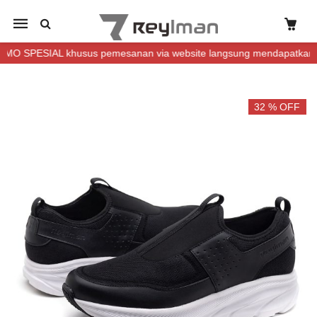
Mobile
navigation
PESIAL khusus pemesanan via website langsung mendapatkan DISKO
Skip to content
32 % OFF