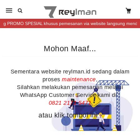
Mobile
navigation
 PROMO SPESIAL khusus pemesanan via website langsung mendapatk
Mohon Maaf...
Skip to content
Sementara website reylman.id sedang dalam
proses
maintenance
,
Silahkan melakukan pemesanan melalui
WhatsApp Customer Service kami di :
0821 2171 5471
atau klik tombol ini :