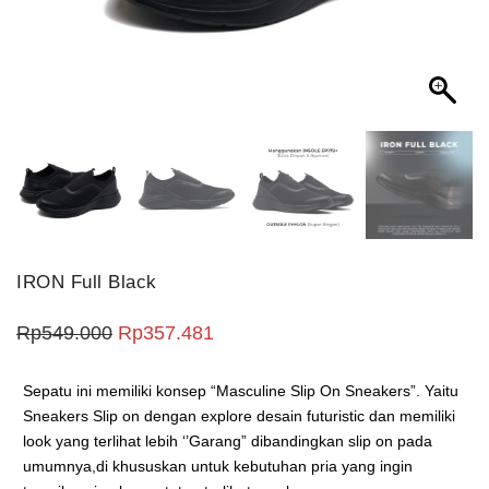
IRON Full Black
Harga aslinya adalah: Rp549.000.
Harga saat ini adalah: Rp357.4
Rp
549.000
Rp
357.481
Sepatu ini memiliki konsep “Masculine Slip On Sneakers”. Yaitu
Sneakers Slip on dengan explore desain futuristic dan memiliki
look yang terlihat lebih ‘’Garang” dibandingkan slip on pada
umumnya,di khususkan untuk kebutuhan pria yang ingin