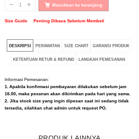
JUMLAH
Masukkan ke keranjang
Size Guide
Penting Dibaca Sebelum Membeli
DESKRIPSI
PERAWATAN
SIZE CHART
GARANSI PRODUK
KETENTUAN RETUR & REFUND
LANGKAH PEMESANAN
Informasi Pemesanan:
1. Apabila konfirmasi pembayaran dilakukan sebelum jam
16.00, maka pesanan akan dikirimkan pada hari yang sama.
2. Jika stock size yang ingin dipesan saat ini sedang tidak
tersedia, silahkan chat admin untuk request PO.
PERAWATAN
SIZE CHART
GARANSI PRODUK
KETENTUAN RETUR & REFUND
Klik foto produk yang akan di order dan tentukan size
sesuai dengan kebutuhan anda. Kemudian Klik
BELI
.
Untuk membersihkan pada bagian outsole dengan cara
39 = Panjang 24,5 cm. Lebar 9 cm
Untuk kenyamanan pemakaian produk REYL MAN, kami
A. JIKA UKURAN / SIZE TIDAK SESUAI DENGAN KAKI,
PRODUK LAINNYA