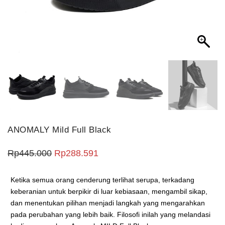
ANOMALY Mild Full Black
Harga aslinya adalah: Rp445.000.
Harga saat ini adalah: Rp288.5
Rp
445.000
Rp
288.591
Ketika semua orang cenderung terlihat serupa, terkadang
keberanian untuk berpikir di luar kebiasaan, mengambil sikap,
dan menentukan pilihan menjadi langkah yang mengarahkan
pada perubahan yang lebih baik. Filosofi inilah yang melandasi