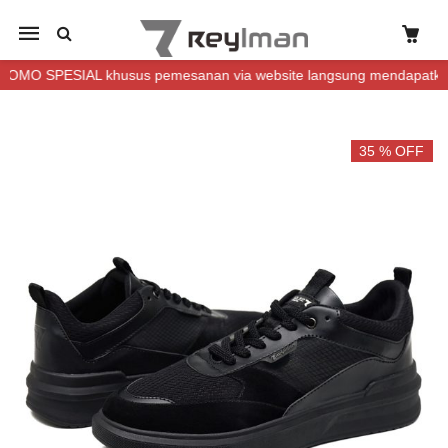
Mobile
navigation
 SPESIAL khusus pemesanan via website langsung mendapatkan DIS
Skip to content
35 % OFF